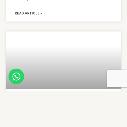
READ ARTICLE »
Menjablanc, a sweet tradition
that has endured in
Mediterranean gastronomic
culture