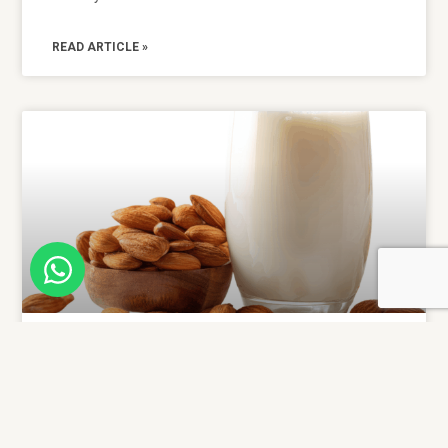
READ ARTICLE »
Menjablanc, a sweet tradition
that has endured in
Mediterranean gastronomic
culture