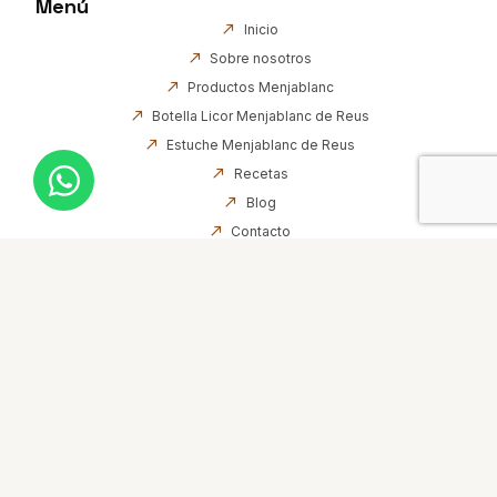
Menú
Inicio
Sobre nosotros
Productos Menjablanc
Botella Licor Menjablanc de Reus
Estuche Menjablanc de Reus
Recetas
Blog
Contacto
Información
Aviso Legal
Declaración de accesibilidad
Política de Cookies
Política de Privacidad
Estructura web
Contacto
43201 Reus (Tarragona)