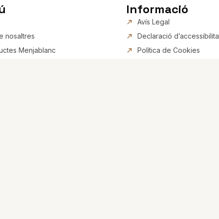
ú
Informació
Avís Legal
e nosaltres
Declaració d’accessibilita
uctes Menjablanc
Política de Cookies
lla Licor Menjablanc de
Política de Privacitat
Estructura web
ig Menjablanc de Reus
ptes
acte