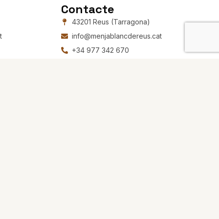
Contacte
43201 Reus (Tarragona)
t
info@menjablancdereus.cat
+34 977 342 670
Segueix-nos