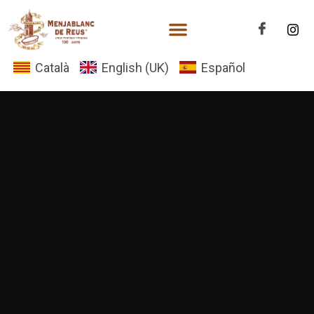
Català
English (UK)
Español