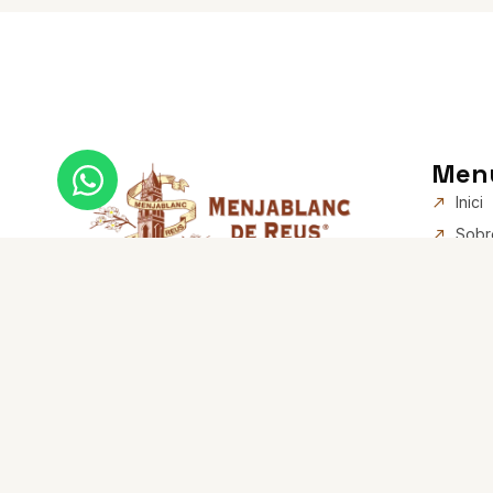
Men
Inici
Sobr
Prod
Ampo
El Menjablanc de Reus: més
Reus
de 100 anys de sabor
Esto
Rece
Blog
Cont