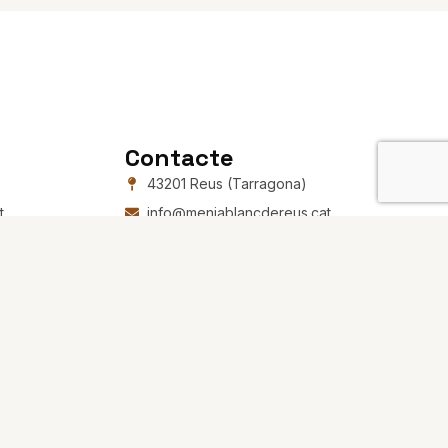
Contacte
43201 Reus (Tarragona)
t
info@menjablancdereus.cat
+34 977 342 670
Segueix-nos