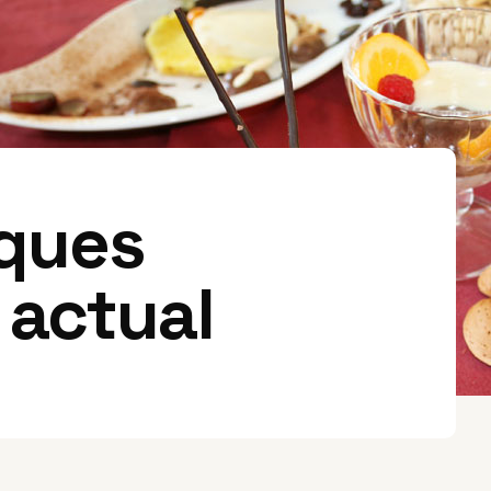
iques
 actual