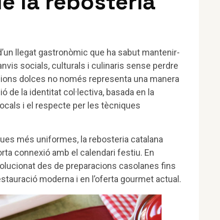
e la rebosteria
’un llegat gastronòmic que ha sabut mantenir-
anvis socials, culturals i culinaris sense perdre
acions dolces no només representa una manera
 de la identitat col·lectiva, basada en la
locals i el respecte per les tècniques
ques més uniformes, la rebosteria catalana
forta connexió amb el calendari festiu. En
volucionat des de preparacions casolanes fins
stauració moderna i en l’oferta gourmet actual.