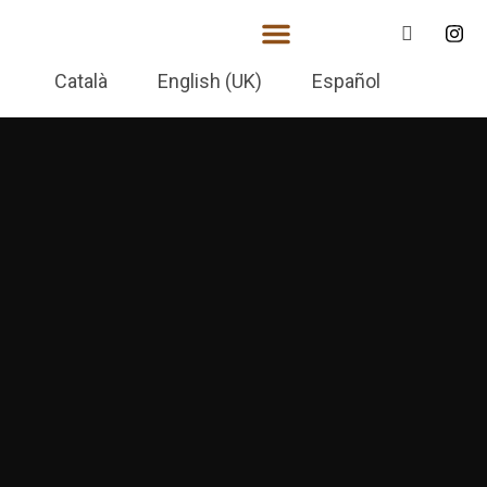
Català
English (UK)
Español