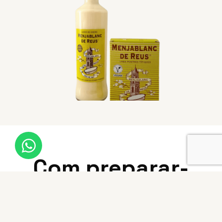
Com preparar-
lo?
Prepara el teu Menjablanc de Reus en només