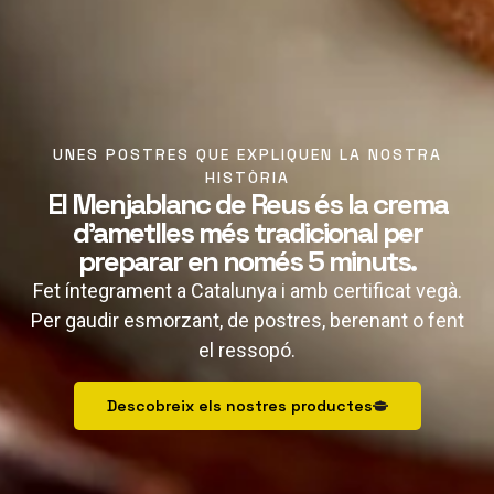
UNES POSTRES QUE EXPLIQUEN LA NOSTRA
HISTÒRIA
El Menjablanc de Reus és la crema
d’ametlles més tradicional per
preparar en només 5 minuts.
Fet íntegrament a Catalunya i amb certificat vegà.
Per gaudir esmorzant, de postres, berenant o fent
el ressopó.
Descobreix els nostres productes