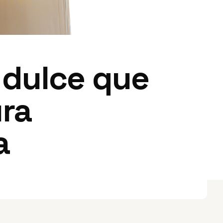
 dulce que
ura
a