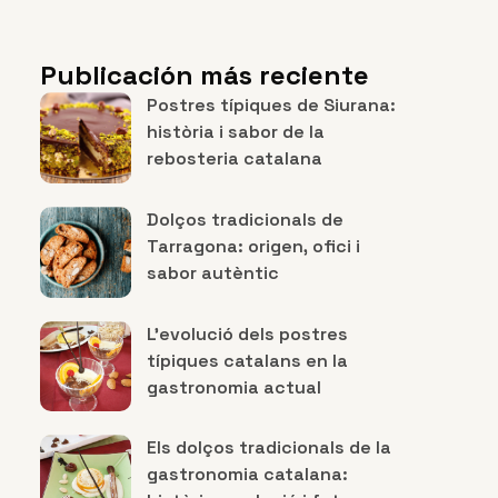
Publicación más reciente
Postres típiques de Siurana:
història i sabor de la
rebosteria catalana
Dolços tradicionals de
Tarragona: origen, ofici i
sabor autèntic
L’evolució dels postres
típiques catalans en la
gastronomia actual
Els dolços tradicionals de la
gastronomia catalana: