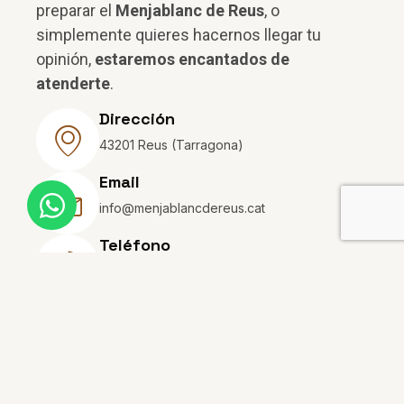
preparar el
Menjablanc de Reus
, o
simplemente quieres hacernos llegar tu
opinión,
estaremos encantados de
atenderte
.
Dirección
43201 Reus (Tarragona)
Email
info@menjablancdereus.cat
Teléfono
+34 977 342 670
Envíanos un mensaje
Nombre *