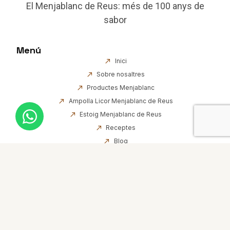
El Menjablanc de Reus: més de 100 anys de
sabor
Menú
Inici
Sobre nosaltres
Productes Menjablanc
Ampolla Licor Menjablanc de Reus
Estoig Menjablanc de Reus
Receptes
Blog
Contacte
Informació
Avís Legal
Declaració d’accessibilitat
Política de Cookies
Política de Privacitat