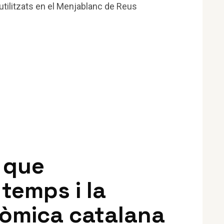
c que
temps i la
nòmica catalana