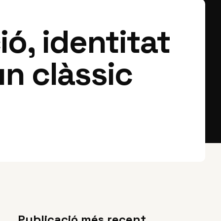
ó, identitat
n clàssic
Publicació més recent