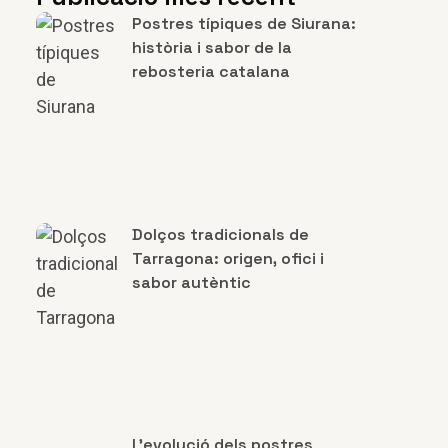
Postres típiques de Siurana:
història i sabor de la
rebosteria catalana
Dolços tradicionals de
Tarragona: origen, ofici i
sabor autèntic
L’evolució dels postres