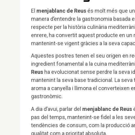
El
menjablanc de Reus
és molt més que une
manera d’entendre la gastronomia basada en la
respecte per la història culinària mediterrà
enrere, ha convertit aquest producte en un r
mantenint-se vigent gràcies a la seva capaci
Aquestes postres tenen el seu origen en re
ingredient fonamental a la cuina mediterràn
Reus
ha evolucionat sense perdre la seva i
mantenint la seva base tradicional. La seva t
aroma a canyella i llimona el converteixen 
gastronòmic.
A dia d’avui, parlar del
menjablanc de Reus
é
pas del temps, mantenint-se fidel a les sev
tendències de consum, com la producció artes
qualitat com a prioritat absoluta.