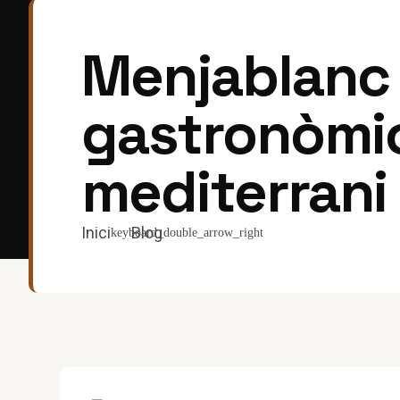
Menjablanc d
gastronòmic
mediterrani
Inici
Blog